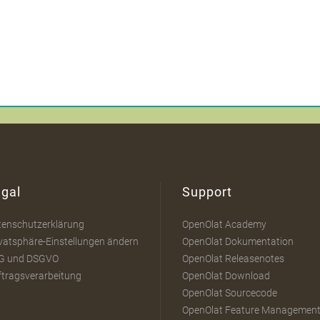
gal
Support
tenschutzerklärung
OpenOlat Academy
vatsphäre-Einstellungen ändern
OpenOlat Dokumentation
G und DSGVO
OpenOlat Releasenotes
ftragsverarbeitung
OpenOlat Download
OpenOlat Sourcecode
OpenOlat Feature Managemen