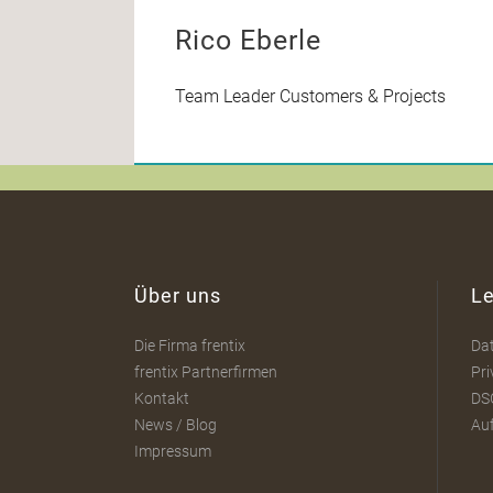
Rico Eberle
Team Leader Customers & Projects
Über uns
Le
Die Firma frentix
Da
frentix Partnerfirmen
Pri
Kontakt
DS
News / Blog
Au
Impressum