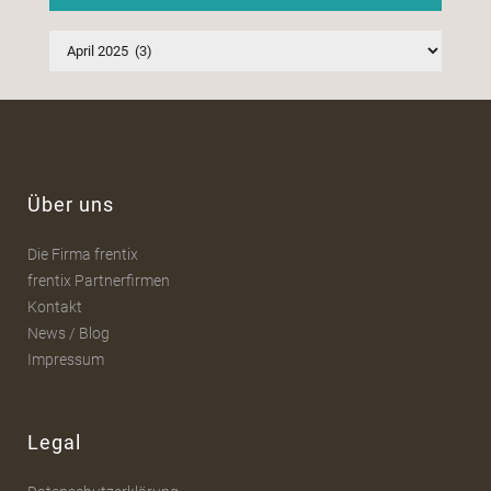
Archiv
Über uns
Die Firma frentix
frentix Partnerfirmen
Kontakt
News / Blog
Impressum
Legal