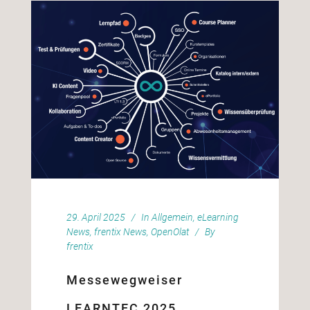
29. April 2025
In
Allgemein
,
eLearning
News
,
frentix News
,
OpenOlat
By
frentix
Messewegweiser
LEARNTEC 2025