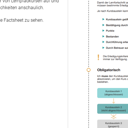
er von Lernpfadkursen auf und
ichkeiten anschaulich.
te Factsheet zu sehen.