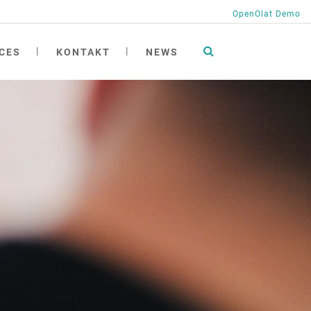
OpenOlat Demo
CES
KONTAKT
NEWS
tionen
ng
ngen
ichte
h
at academy