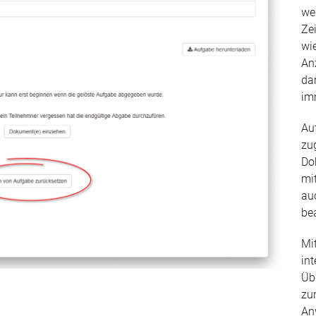
wer
Ze
wi
An
da
im
Au
zu
Do
mi
au
be
Mi
int
Üb
zu
An