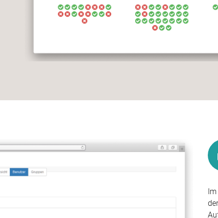
Im
de
Au