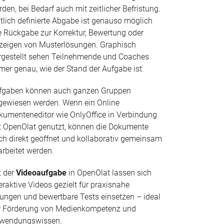
den, bei Bedarf auch mit zeitlicher Befristung.
itlich definierte Abgabe ist genauso möglich
e Rückgabe zur Korrektur, Bewertung oder
zeigen von Musterlösungen. Graphisch
rgestellt sehen Teilnehmende und Coaches
mer genau, wie der Stand der Aufgabe ist.
fgaben können auch ganzen Gruppen
gewiesen werden. Wenn ein Online
kumenteneditor wie OnlyOffice in Verbindung
t OpenOlat genutzt, können die Dokumente
ch direkt geöffnet und kollaborativ gemeinsam
arbeitet werden.
t der
Videoaufgabe
in OpenOlat lassen sich
eraktive Videos gezielt für praxisnahe
ungen und bewertbare Tests einsetzen – ideal
r Förderung von Medienkompetenz und
wendungswissen.