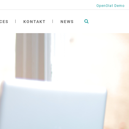
OpenOlat Demo
CES
KONTAKT
NEWS
tionen
ng
ngen
ichte
h
at academy