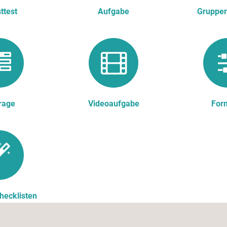
ttest
Aufgabe
Gruppe
rage
Videoaufgabe
For
hecklisten