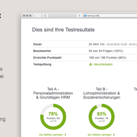
t
ts
ei
ing