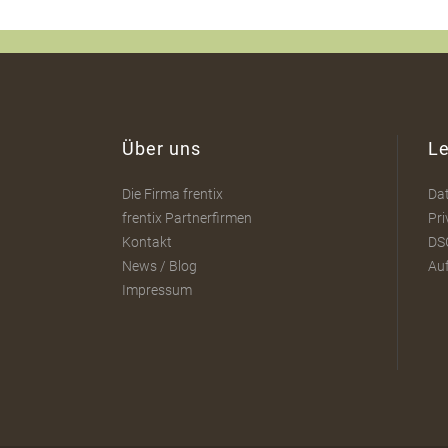
Über uns
Le
Die Firma frentix
Da
frentix Partnerfirmen
Pri
Kontakt
DS
News / Blog
Au
Impressum