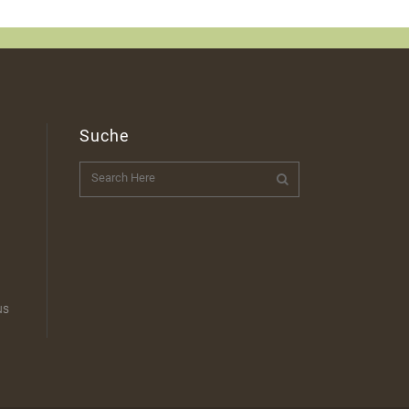
Suche
t
us