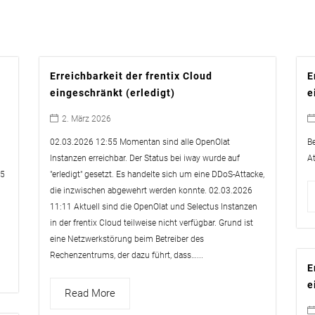
Erreichbarkeit der frentix Cloud
E
eingeschränkt (erledigt)
e
2. März 2026
02.03.2026 12:55 Momentan sind alle OpenOlat
B
Instanzen erreichbar. Der Status bei iway wurde auf
A
55
"erledigt" gesetzt. Es handelte sich um eine DDoS-Attacke,
die inzwischen abgewehrt werden konnte. 02.03.2026
11:11 Aktuell sind die OpenOlat und Selectus Instanzen
in der frentix Cloud teilweise nicht verfügbar. Grund ist
eine Netzwerkstörung beim Betreiber des
Rechenzentrums, der dazu führt, dass…...
E
e
Read More