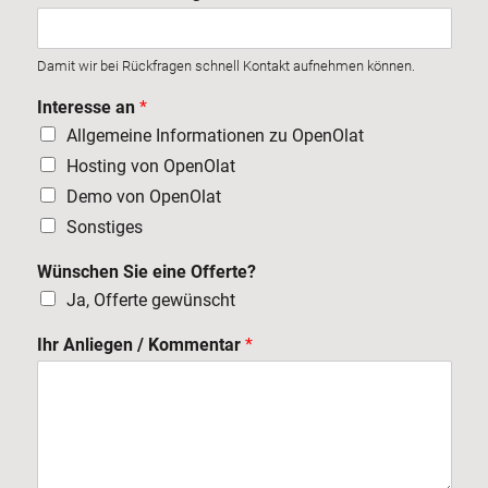
Damit wir bei Rückfragen schnell Kontakt aufnehmen können.
Interesse an
*
Allgemeine Informationen zu OpenOlat
Hosting von OpenOlat
Demo von OpenOlat
Sonstiges
Wünschen Sie eine Offerte?
Ja, Offerte gewünscht
f
Ihr Anliegen / Kommentar
*
ü
r
e
i
n
e
E