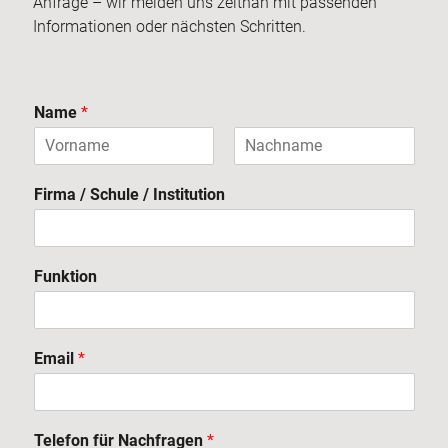
Anfrage – wir melden uns zeitnah mit passenden
Informationen oder nächsten Schritten.
Name
*
V
N
o
a
Firma / Schule / Institution
r
c
n
h
a
n
m
a
e
m
Funktion
e
Email
*
Telefon für Nachfragen
*