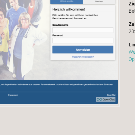
Zie
Be
Ze
20
Li
We
Op