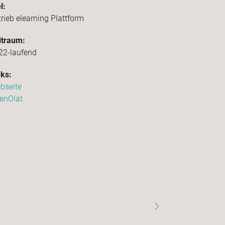
l:
trieb elearning Plattform
itraum:
22-laufend
nks:
bseite
enOlat