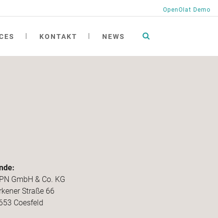
OpenOlat Demo
CES
KONTAKT
NEWS
tionen
ng
ngen
ichte
h
at academy
nde:
PN GmbH & Co. KG
rkener Straße 66
653 Coesfeld