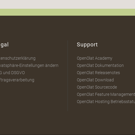
gal
Support
tenschutzerklärung
OpenOlat Academy
vatsphäre-Einstellungen ändern
OpenOlat Dokumentation
G und DSGVO
OpenOlat Releasenotes
ftragsverarbeitung
OpenOlat Download
OpenOlat Sourcecode
OpenOlat Feature Managemen
OpenOlat Hosting Betriebsstat