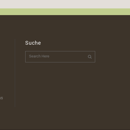
Suche
t
us