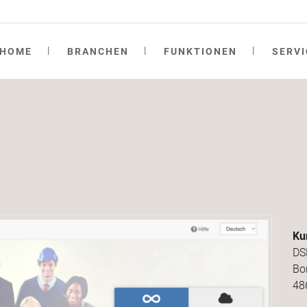
HOME
BRANCHEN
FUNKTIONEN
SERVI
Wissensvermittlung
OpenOlat Entwicklung
Publika
Beratu
Wissensüberprüfung
Integration / Syncher
Awards
Schulu
Kollaboration
Content Produktion
Testber
OOteac
Verwaltung
OOtalks
OpenOl
Ku
DS
Bo
48