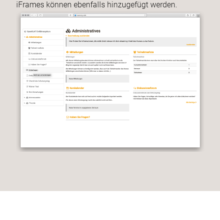
iFrames können ebenfalls hinzugefügt werden.