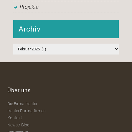
Projekte
Archiv
Archiv
Über uns
Die Firma frentix
frentix Partnerfirmen
Kontakt
News / Blog