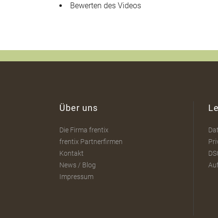
Bewerten des Videos
Über uns
Le
Die Firma frentix
Da
frentix Partnerfirmen
Pri
Kontakt
DS
News / Blog
Au
Impressum