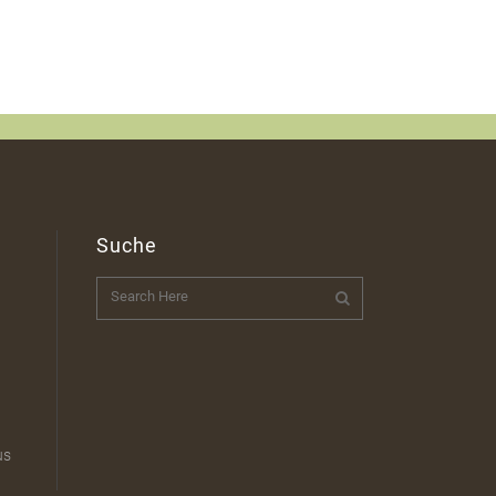
Suche
t
us