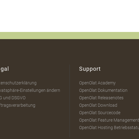
gal
Support
tenschutzerklärung
OpenOlat Academy
vatsphäre-Einstellungen ändern
OpenOlat Dokumentation
G und DSGVO
OpenOlat Releasenotes
ftragsverarbeitung
OpenOlat Download
OpenOlat Sourcecode
OpenOlat Feature Managemen
OpenOlat Hosting Betriebsstat