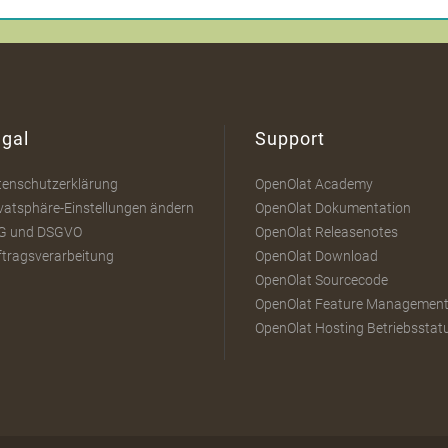
gal
Support
tenschutzerklärung
OpenOlat Academy
vatsphäre-Einstellungen ändern
OpenOlat Dokumentation
G und DSGVO
OpenOlat Releasenotes
ftragsverarbeitung
OpenOlat Download
OpenOlat Sourcecode
OpenOlat Feature Managemen
OpenOlat Hosting Betriebsstat