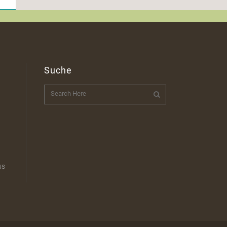
Suche
t
us