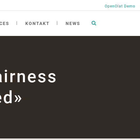
OpenOlat Demo
CES
KONTAKT
NEWS
tionen
ng
irness
ngen
ichte
h
ed»
at academy