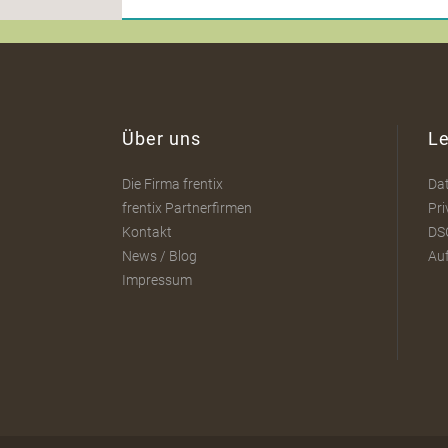
Über uns
Le
Die Firma frentix
Da
frentix Partnerfirmen
Pri
Kontakt
DS
News / Blog
Au
Impressum