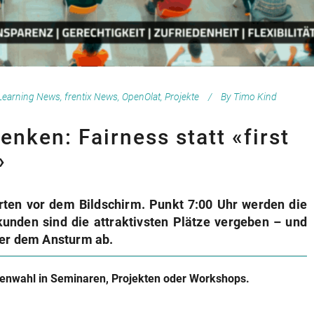
Learning News
,
frentix News
,
OpenOlat
,
Projekte
By
Timo Kind
nken: Fairness statt «first
»
rten vor dem Bildschirm. Punkt 7:00 Uhr werden die
kunden sind die attraktivsten Plätze vergeben – und
nter dem Ansturm ab.
emenwahl in Seminaren, Projekten oder Workshops.