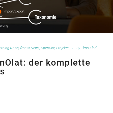
arning News
,
frentix News
,
OpenOlat
,
Projekte
By
Timo Kind
nOlat: der komplette
ss