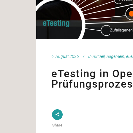
6. August 2026
In
Aktuell
,
Allgemein
,
eLe
eTesting in Ope
Prüfungsproze
Share