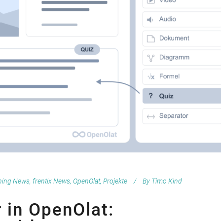
ning News
,
frentix News
,
OpenOlat
,
Projekte
By
Timo Kind
 in OpenOlat: