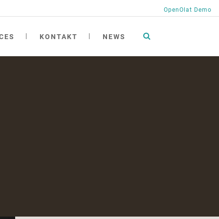
OpenOlat Demo
CES
KONTAKT
NEWS
tionen
ng
ngen
ichte
h
at academy