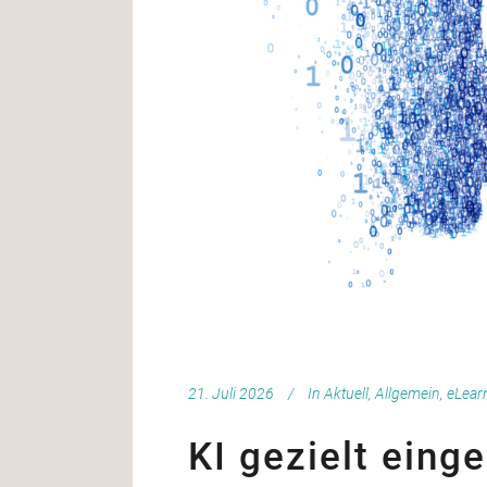
21. Juli 2026
In
Aktuell
,
Allgemein
,
eLear
KI gezielt eing