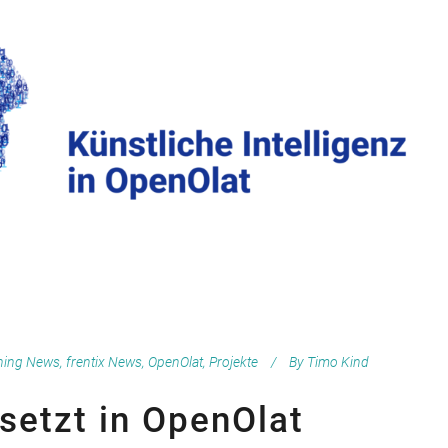
ning News
,
frentix News
,
OpenOlat
,
Projekte
By
Timo Kind
esetzt in OpenOlat