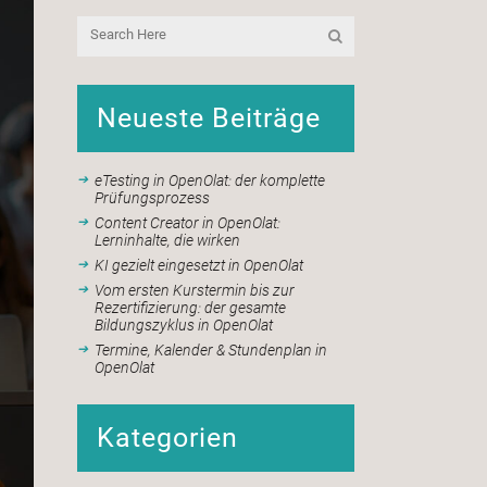
Neueste Beiträge
eTesting in OpenOlat: der komplette
Prüfungsprozess
Content Creator in OpenOlat:
Lerninhalte, die wirken
KI gezielt eingesetzt in OpenOlat
Vom ersten Kurstermin bis zur
Rezertifizierung: der gesamte
Bildungszyklus in OpenOlat
Termine, Kalender & Stundenplan in
OpenOlat
Kategorien