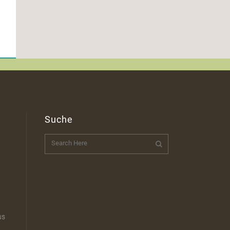
Suche
t
us