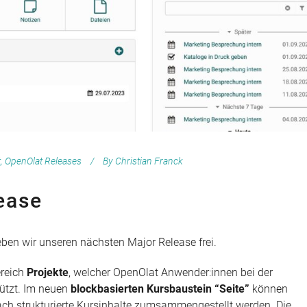
t
,
OpenOlat Releases
By
Christian Franck
ease
geben wir unseren nächsten Major Release frei.
ereich
Projekte
, welcher OpenOlat Anwender:innen bei der
tützt. Im neuen
blockbasierten Kursbaustein “Seite”
können
ach strukturierte Kursinhalte zumsammengestellt werden. Die