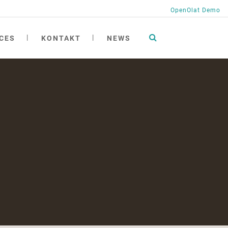
OpenOlat Demo
CES
KONTAKT
NEWS
tionen
ng
ngen
ichte
h
at academy