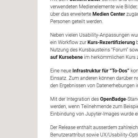
verwendeten Medienelemente wie Bilder,
über das erweiterte
Medien Center
zugän
Personen geteilt werden.
Neben vielen Usability-Anpassungen wur
ein Workflow zur
Kurs-Rezertifizierung
b
Nutzung des Kursbausteins “Forum” sowi
auf Kursebene
im herkömmlichen Kurs z
Eine neue
Infrastruktur für “To-Dos”
kom
Einsatz. Zum anderen können darüber 
den Ergebnissen von Datenerhebungen 
Mit der Integration des
OpenBadge
-Stan
werden, wenn Teilnehmende zum Beispiel
Einbindung von Jupyter-Images wurde e
Der Release enthält ausserdem zahlreic
Benutzerattribut sowie UX/Usability-Opt