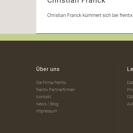
Christian Franck
Christian Franck kümmert sich bei frenti
Über uns
Le
Die Firma frentix
Da
frentix Partnerfirmen
Pri
Kontakt
DS
News / Blog
Au
Impressum