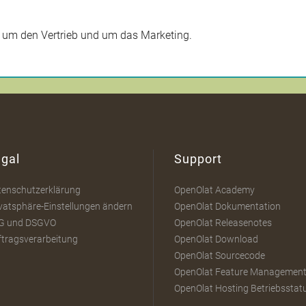
x um den Vertrieb und um das Marketing.
gal
Support
tenschutzerklärung
OpenOlat Academy
vatsphäre-Einstellungen ändern
OpenOlat Dokumentation
G und DSGVO
OpenOlat Releasenotes
ftragsverarbeitung
OpenOlat Download
OpenOlat Sourcecode
OpenOlat Feature Managemen
OpenOlat Hosting Betriebsstat