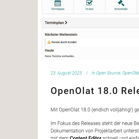
23. August 2023
In
Open Source
,
OpenOla
OpenOlat 18.0 Rel
Mit OpenOlat 18.0 (endlich volljährig!) 
Im Fokus des Releases steht der neue B
Dokumentation von Projektarbeit unters
mit dem
Content Editor
schnell und einf