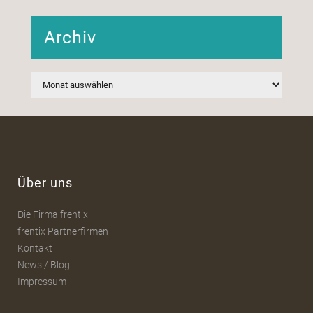
Archiv
Archiv
Über uns
Die Firma frentix
frentix Partnerfirmen
Kontakt
News / Blog
Impressum