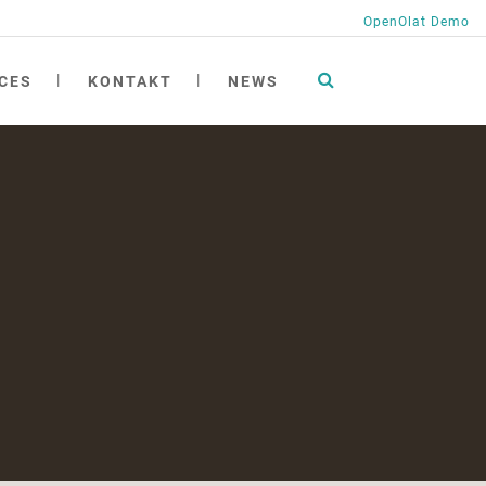
OpenOlat Demo
CES
KONTAKT
NEWS
tionen
ng
ngen
ichte
h
at academy