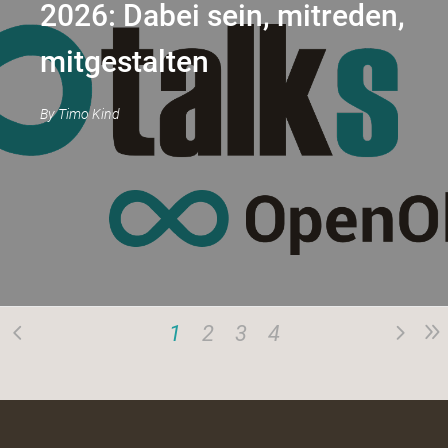
2026: Dabei sein, mitreden,
mitgestalten
By
Timo Kind
1
2
3
4