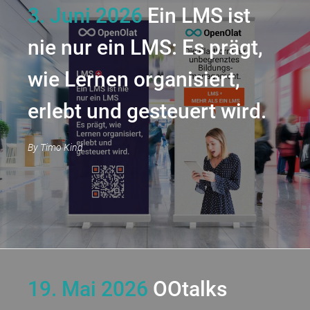
3. Juni 2026
Ein LMS ist
nie nur ein LMS: Es prägt,
wie Lernen organisiert,
erlebt und gesteuert wird.
By
Timo Kind
19. Mai 2026
OOtalks