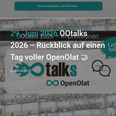
29. Juni 2026
OOtalks
2026 – Rückblick auf einen
Tag voller OpenOlat 🤝
By
Timo Kind