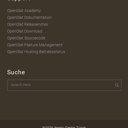
OpenOlat Academy
OpenOlat Dokumentation
OpenOlat Releasenotes
OpenOlat Download
OpenOlat Sourcecode
OpenOlat Feature Management
OpenOlat Hosting Betriebsstatus
Suche
©2026,
frentix GmbH
, Zürich