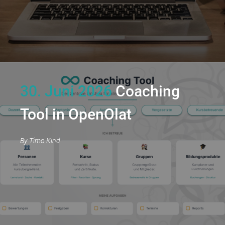
30. Juni 2026
Coaching
Tool in OpenOlat
By
Timo Kind