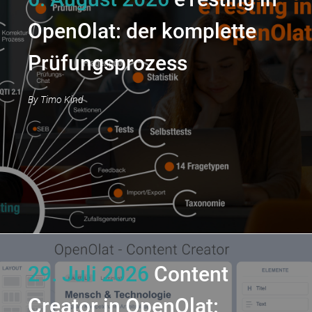
OpenOlat: der komplette
Prüfungsprozess
By
Timo Kind
29. Juli 2026
Content
Creator in OpenOlat: