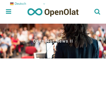
Deutsch
OpenOlat News II