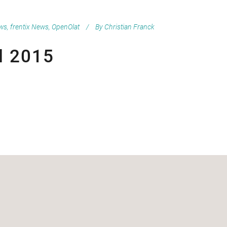
ews
,
frentix News
,
OpenOlat
By
Christian Franck
d 2015