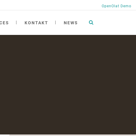
OpenOlat Demo
CES
KONTAKT
NEWS
tionen
ng
ngen
ichte
h
at academy