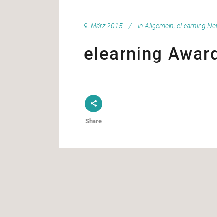
9. März 2015
In
Allgemein
,
eLearning N
elearning Awar
Share