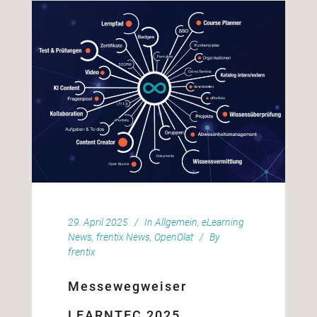
29. April 2025
In
Allgemein
,
eLearning
News
,
frentix News
,
OpenOlat
By
frentix
Messewegweiser
LEARNTEC 2025