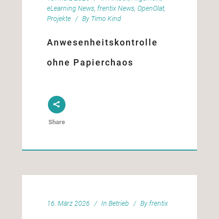
eLearning News
,
frentix News
,
OpenOlat
,
Projekte
By
Timo Kind
Anwesenheitskontrolle
ohne Papierchaos
Share
16. März 2026
In
Betrieb
By
frentix