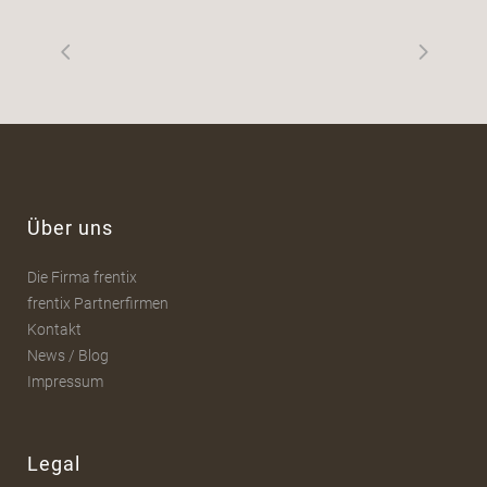
Über uns
Die Firma frentix
frentix Partnerfirmen
Kontakt
News / Blog
Impressum
Legal