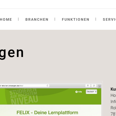
HOME
BRANCHEN
FUNKTIONEN
SERVI
gen
Wissensvermittlung
OpenOlat Entwicklung
Publika
Beratu
Wissensüberprüfung
Integration / Syncher
Awards
Schulu
Kollaboration
Content Produktion
Testber
OOteac
Verwaltung
OOtalks
OpenOl
Ku
Ho
In
Ro
78