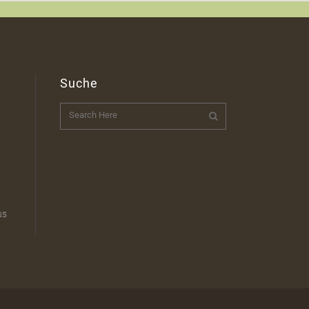
Suche
t
us