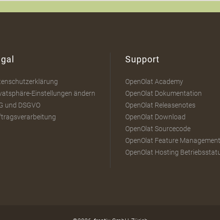
gal
Support
tenschutzerklärung
OpenOlat Academy
vatsphäre-Einstellungen ändern
OpenOlat Dokumentation
G und DSGVO
OpenOlat Releasenotes
ftragsverarbeitung
OpenOlat Download
OpenOlat Sourcecode
OpenOlat Feature Managemen
OpenOlat Hosting Betriebsstat