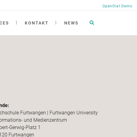
OpenOlat Demo
CES
KONTAKT
NEWS
tionen
ng
ngen
ichte
h
at academy
nde:
chschule Furtwangen | Furtwangen University
formations- und Medienzentrum
bert-Gerwig-Platz 1
120 Furtwangen