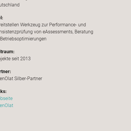
utschland
l:
reitstellen Werkzeug zur Performance- und
nsistenzprüfung von eAssessments, Beratung
 Betriebsoptimierungen
itraum:
ojekte seit 2013
rtner:
enOlat Silber-Partner
nks:
bseite
enOlat