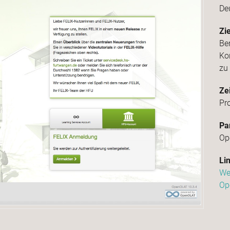
De
Zie
Be
Ko
zu
Ze
Pr
Pa
Op
Li
We
Op